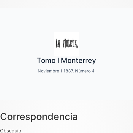
Quincenal de literatura, social moral
Tomo I Monterrey
y de variedades
Noviembre 1 1887. Número 4.
Dedicado a las familias.
Correspondencia
Obsequio.