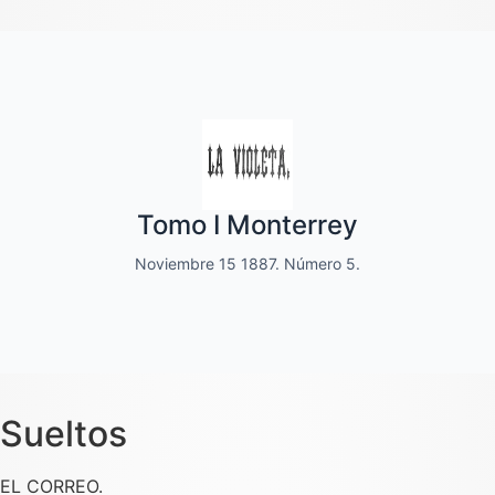
Quincenal de literatura, social moral
Tomo I Monterrey
y de variedades
Noviembre 15 1887. Número 5.
Dedicado a las familias.
Sueltos
EL CORREO.