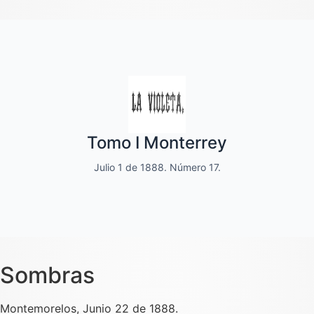
Quincenal de literatura, social moral
Tomo I Monterrey
y de variedades
Julio 1 de 1888. Número 17.
Dedicado a las familias.
Sombras
Montemorelos, Junio 22 de 1888.