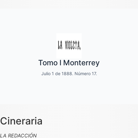
Quincenal de literatura, social moral
Tomo I Monterrey
y de variedades
Julio 1 de 1888. Número 17.
Dedicado a las familias.
Cineraria
LA REDACCIÓN