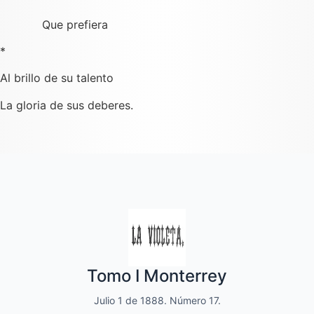
Que prefiera
*
Al brillo de su talento
La gloria de sus deberes.
Quincenal de literatura, social moral
Tomo I Monterrey
y de variedades
Julio 1 de 1888. Número 17.
Dedicado a las familias.