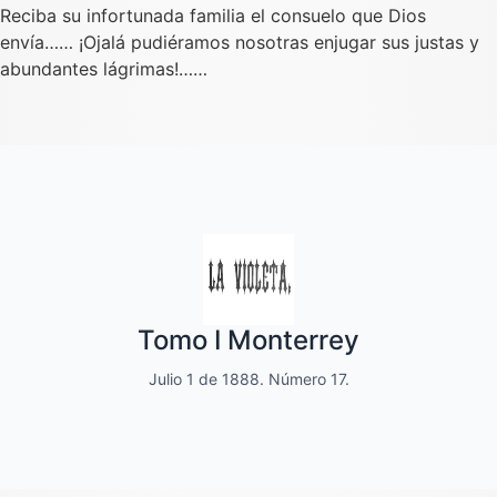
Reciba su infortunada familia el consuelo que Dios
envía…… ¡Ojalá pudiéramos nosotras enjugar sus justas y
abundantes lágrimas!……
Quincenal de literatura, social moral
Tomo I Monterrey
y de variedades
Julio 1 de 1888. Número 17.
Dedicado a las familias.