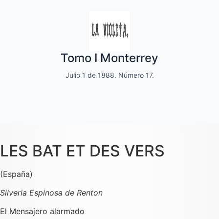
Quincenal de literatura, social moral
Tomo I Monterrey
y de variedades
Julio 1 de 1888. Número 17.
Dedicado a las familias.
LES BAT ET DES VERS
(España)
Silveria Espinosa de Renton
El Mensajero alarmado