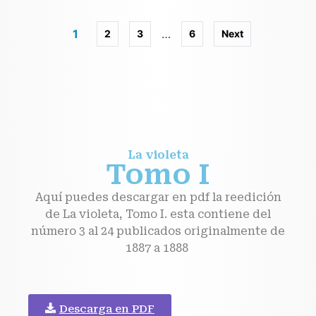
1
…
2
3
6
Next
La violeta
Tomo I
Aquí puedes descargar en pdf la reedición
de La violeta, Tomo I. esta contiene del
número 3 al 24 publicados originalmente de
1887 a 1888
Descarga en PDF