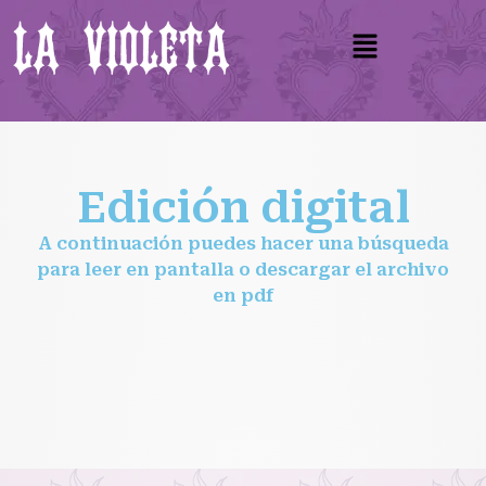
Edición digital
A continuación puedes hacer una búsqueda
para leer en pantalla o descargar el archivo
en pdf