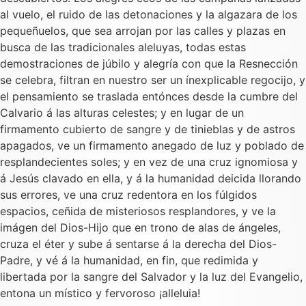
al vuelo, el ruido de las detonaciones y la algazara de los
pequeñuelos, que sea arrojan por las calles y plazas en
busca de las tradicionales aleluyas, todas estas
demostraciones de júbilo y alegría con que la Resnección
se celebra, filtran en nuestro ser un ínexplicable regocijo, y
el pensamiento se traslada entónces desde la cumbre del
Calvario á las alturas celestes; y en lugar de un
firmamento cubierto de sangre y de tinieblas y de astros
apagados, ve un firmamento anegado de luz y poblado de
resplandecientes soles; y en vez de una cruz ignomiosa y
á Jesús clavado en ella, y á la humanidad deicida llorando
sus errores, ve una cruz redentora en los fúlgidos
espacios, ceñida de misteriosos resplandores, y ve la
imágen del Dios-Hijo que en trono de alas de ángeles,
cruza el éter y sube á sentarse á la derecha del Dios-
Padre, y vé á la humanidad, en fin, que redimida y
libertada por la sangre del Salvador y la luz del Evangelio,
entona un místico y fervoroso ¡alleluia!