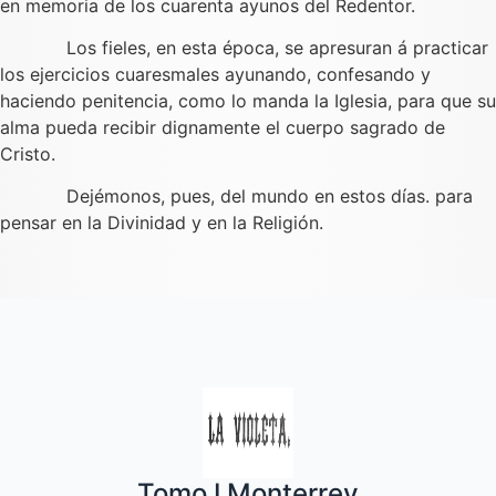
en memoria de los cuarenta ayunos del Redentor.
Los fieles, en esta época, se apresuran á practicar
los ejercicios cuaresmales ayunando, confesando y
haciendo penitencia, como lo manda la Iglesia, para que su
alma pueda recibir dignamente el cuerpo sagrado de
Cristo.
Dejémonos, pues, del mundo en estos días. para
pensar en la Divinidad y en la Religión.
Quincenal de literatura, social moral
Tomo I Monterrey
y de variedades