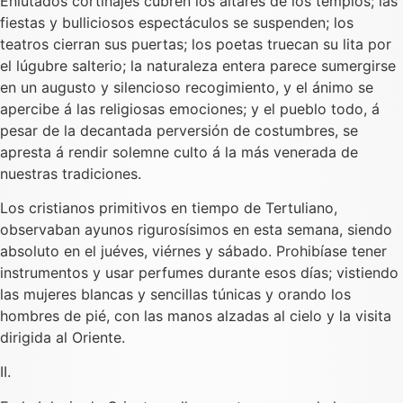
Enlutados cortinajes cubren los altares de los templos; las
fiestas y bulliciosos espectáculos se suspenden; los
teatros cierran sus puertas; los poetas truecan su lita por
el lúgubre salterio; la naturaleza entera parece sumergirse
en un augusto y silencioso recogimiento, y el ánimo se
apercibe á las religiosas emociones; y el pueblo todo, á
pesar de la decantada perversión de costumbres, se
apresta á rendir solemne culto á la más venerada de
nuestras tradiciones.
Los cristianos primitivos en tiempo de Tertuliano,
observaban ayunos rigurosísimos en esta semana, siendo
absoluto en el juéves, viérnes y sábado. Prohibíase tener
instrumentos y usar perfumes durante esos días; vistiendo
las mujeres blancas y sencillas túnicas y orando los
hombres de pié, con las manos alzadas al cielo y la visita
dirigida al Oriente.
II.