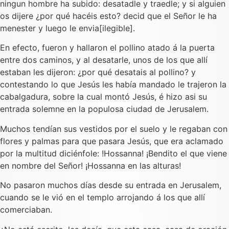
ningun hombre ha subido: desatadle y traedle; y si alguien
os dijere ¿por qué hacéis esto? decid que el Señor le ha
menester y luego le envia[ilegible].
En efecto, fueron y hallaron el pollino atado á la puerta
entre dos caminos, y al desatarle, unos de los que allí
estaban les dijeron: ¿por qué desatais al pollino? y
contestando lo que Jesús les había mandado le trajeron la
cabalgadura, sobre la cual montó Jesús, é hizo asi su
entrada solemne en la populosa ciudad de Jerusalem.
Muchos tendían sus vestidos por el suelo y le regaban con
flores y palmas para que pasara Jesús, que era aclamado
por la multitud diciénfole: !Hossanna! ¡Bendito el que viene
en nombre del Señor! ¡Hossanna en las alturas!
No pasaron muchos días desde su entrada en Jerusalem,
cuando se le vió en el templo arrojando á los que allí
comerciaban.