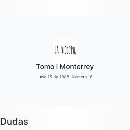
Quincenal de literatura, social moral
Tomo I Monterrey
y de variedades
Junio 15 de 1888. Número 16.
Dedicado a las familias.
Dudas