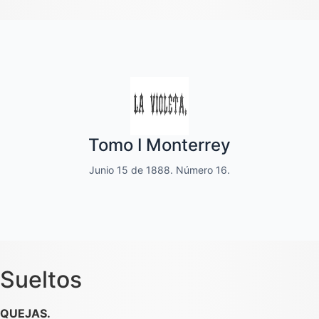
Quincenal de literatura, social moral
Tomo I Monterrey
y de variedades
Junio 15 de 1888. Número 16.
Dedicado a las familias.
Sueltos
QUEJAS.