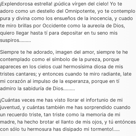
¡Explendorosa estrella! ¡púdica vírgen del cielo! Yo te
adoro como un destello del Omnipotente, yo te contemplo
pura y divina como los ensueños de la inocencia, y cuado
te miro brillas por Occidente como la aureola de Dios,
quiero llegar hasta tí para depositar en tu seno mis
suspiros………
Siempre te he adorado, imagen del amor, siempre te he
contemplado como el símbolo de la pureza, porque
apareces en los cielos cual hermosísima diosa de mis
tristes cantares; y entonces cuando te miro radiante, late
mi corazón al impulso de la esperanza, porque en tí
admiro la sabiduría de Dios………
¡Cuántas veces me has visto llorar el infortunio de mi
juventud, y cuántas también me has sorprendido cuando
un recuerdo triste, tan triste como la memoria de mi
madre, ha hecho brotar el llanto de mis ojos, y tú entónces
con sólo tu hermosura has disipado mi tormento!…..