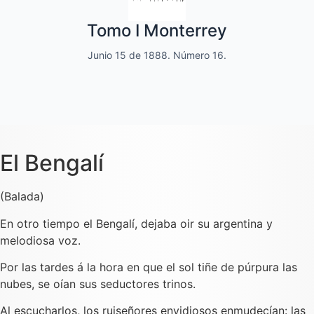
Quincenal de literatura, social moral
Tomo I Monterrey
y de variedades
Junio 15 de 1888. Número 16.
Dedicado a las familias.
El Bengalí
(Balada)
En otro tiempo el Bengalí, dejaba oir su argentina y
melodiosa voz.
Por las tardes á la hora en que el sol tiñe de púrpura las
nubes, se oían sus seductores trinos.
Al escucharlos, los ruiseñores envidiosos enmudecían: las