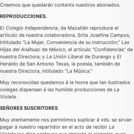
Creemos que quedarán contents nuestros abonados.
REPRODUCCIONES.
El
Colegio Independencia
, de Mazatlán reproduce el
artículo de nuestra colaboradora, Srita Josefina Campos,
intitulado “La Mujer, Conveniencia de su instrucción;”
Las
Hijas del Anáhuac
de México, el artículo “Confidencias” de
nuestra Directora; y
La Unión Liberal
de Durango y
El
Heraldo
de San Antonio Texas, la poesía, también de
nuestra Directora, intitulado “La Música.”
Muy reconocidas quedamos á la honra que tan ilustrados
colegas dispensan á las humilde producciones de
La
Violeta
.
SEÑORES SUSCRITORES
Muy atentamente nos permitimos suplicar á vds. se sirvan
pagar á nuestro repartidor en el acto de recibir
La
Violeta
los
diez centavos
que importa el ejemplar, pues