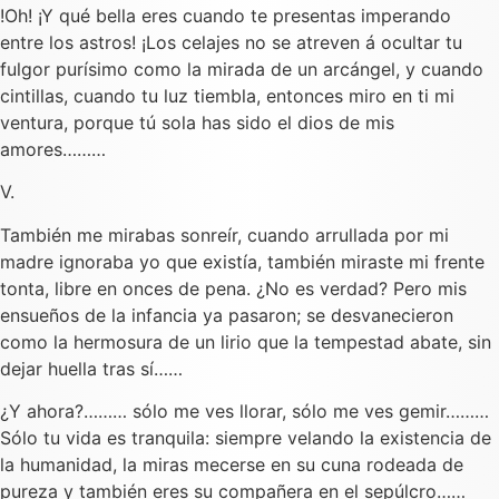
!Oh! ¡Y qué bella eres cuando te presentas imperando
entre los astros! ¡Los celajes no se atreven á ocultar tu
fulgor purísimo como la mirada de un arcángel, y cuando
cintillas, cuando tu luz tiembla, entonces miro en ti mi
ventura, porque tú sola has sido el dios de mis
amores………
V.
También me mirabas sonreír, cuando arrullada por mi
madre ignoraba yo que existía, también miraste mi frente
tonta, libre en onces de pena. ¿No es verdad? Pero mis
ensueños de la infancia ya pasaron; se desvanecieron
como la hermosura de un lirio que la tempestad abate, sin
dejar huella tras sí……
¿Y ahora?……… sólo me ves llorar, sólo me ves gemir………
Sólo tu vida es tranquila: siempre velando la existencia de
la humanidad, la miras mecerse en su cuna rodeada de
pureza y también eres su compañera en el sepúlcro……