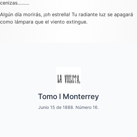
cenizas………
Algún día morirás, ¡oh estrella! Tu radiante luz se apagará
como lámpara que el viento extingue.
Quincenal de literatura, social moral
Tomo I Monterrey
y de variedades
Junio 15 de 1888. Número 16.
Dedicado a las familias.