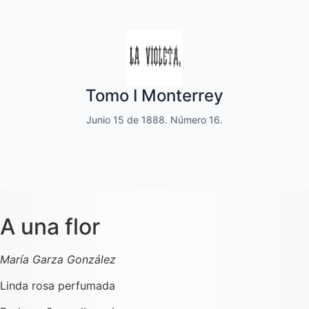
Quincenal de literatura, social moral
Tomo I Monterrey
y de variedades
Junio 15 de 1888. Número 16.
Dedicado a las familias.
A una flor
María Garza González
Linda rosa perfumada