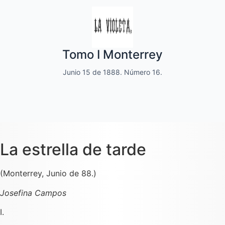
Quincenal de literatura, social moral
Tomo I Monterrey
y de variedades
Junio 15 de 1888. Número 16.
Dedicado a las familias.
La estrella de tarde
(Monterrey, Junio de 88.)
Josefina Campos
I.