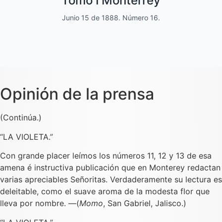
Tomo I Monterrey
y de variedades
Junio 15 de 1888. Número 16.
Dedicado a las familias.
Opinión de la prensa
(Continúa.)
“LA VIOLETA.”
Con grande placer leímos los números 11, 12 y 13 de esa
amena é instructiva publicación que en Monterey redactan
varias apreciables Señoritas. Verdaderamente su lectura es
deleitable, como el suave aroma de la modesta flor que
lleva por nombre. —(
Momo
, San Gabriel, Jalisco.)